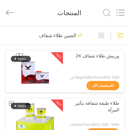
2020
-
2025
المنتجات
Shenzhen
Bangrong
Automotive
Supplies
الصفحة
Co.,Ltd..
60
All
الصين طلاء شفاف
Rights
الرئيسية
Reserved.
Developed
طلاء السيارة
by
ECER
HOT
ورنيش طلاء شفاف 2K
منتجات
معلومات
Negotiable Price MOQ:1000 لتر
عنا
الاستفسار الآن
32
HOT
طلاء طبقة شفافة بتأثير
جولة
طلاء السيارات
المرآة
في
المعمل
Negotiable Price MOQ:1000 - 2999 لتر