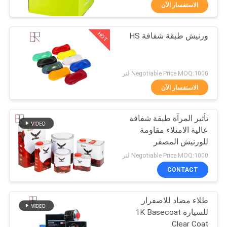
الاستفسار الآن
مراقبة
HOT
ورنيش طبقة شفافة HS
الجودة
33
إعادة طلاء السيارات
اتصل
Negotiable Price MOQ:1000 لتر
بنا
الاستفسار الآن
تأثير المرآة طبقة شفافة
أخبار
عالية الامتلاء مقاومة
للورنيش المصفر
51
اطلب
Negotiable Price MOQ:1000 لتر
اقتباس
CONTACT
طلاء السيارة المعدني
طلاء مضاد للاصفرار
خريطة
للسيارة 1K Basecoat
الموقع
Clear Coat