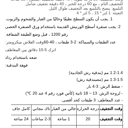
للتجفيف التام ، مع 60 درجة للخبز ، 40 دقيقة تجفيف شامل.
التلميع: ينصح بالتلميع بعد التجفيف طوال الليل.
التعبئة: 1 لتر * 15 ، 5 لتر * 4
1. يجب أن يكون السطح نظيفًا وخاليًا من الغبار والشحوم والزيوت.
2. يجب صنفرة أسطح الورنيش القديمة باستخدام ورق الصنفرة الحصى
رقم 1200 ، قبل وضع الطبقة الشفافة.
عدد الطبقات والسماكة: 2-3 طبقات ، 40-60
وقت الفلاش ميكرومتر:
اترك 5-10 دقائق بين المعاطف
ضعه باستخدام رذاذ
فوهة البندقية:
1.2-1.4 مم (بندقية رش الجاذبية)
1.3-1.5 مم (
مص
بندقية رش)
- ضغط الرش: 3-4 بار.
- لزوجة الرش: 13 ~ 18 ثانية (كأس فورد رقم 4 عند 20 ℃)
- عدد المعاطف: 3 طبقات كحد أقصى.
وقت التجفيف
درجة الحرارة
خالي من الغبار
تاك مجاني
كامل جاف
وقت التجفيف
20
1 ساعة
2-3 ساعات
24 ساعة