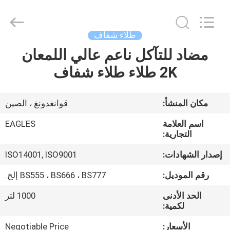
2020
-
2025
Shenzhen
Bangrong
طلاء شفاف
Automotive
Supplies
مضاد للتآكل ناعم عالي اللمعان
الصفحة
Co.,Ltd..
All
Rights
2K طلاء طلاء شفاف
الرئيسية
Reserved.
Developed
by
ECER
منتجات
مكان المنشأ:
قوانغدونغ ، الصين
اسم العلامة
EAGLES
معلومات
التجارية:
عنا
إصدار الشهادات:
ISO14001, ISO9001
رقم الموديل:
BS555 ، BS666 ، BS777 إلخ.
جولة
الحد الأدنى
1000 لتر
في
لكمية:
المعمل
الأسعار:
Negotiable Price