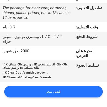
تفاصيل التغليف:
The package for clear coat, hardener,
مراقبة
thinner, plastic primer, etc. is 15 cans or
12 cans per car
الجودة
وقت التسليم:
3-7 أيام
اتصل
شروط الدفع:
L / C ، T / T ، ويسترن يونيون ، موني
جرام
بنا
القدرة على
2000 طن شهريا
العرض:
أخبار
تسليط الضوء:
طلاء طلاء أكريليك شفاف 1K ، ورنيش طلاء شفاف 1K ،
طلاء كيميائي 1K ورنيش شفاف
,
,
اطلب
1K Clear Coat Varnish Lacquer
1K Chemical Coating Clear Varnish
اقتباس
افضل سعر
خريطة
الموقع