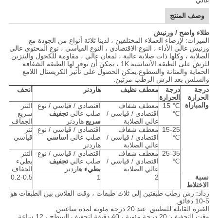
عالي
وصف المنتج
طلاء واضح / ورنيش
الميزات: لإرضاء العملاء المختلفين ، لدينا ثلاثة أنواع من الجودة مع
ورنيش عالي الأداء ، النوع الاقتصادي ، النوع القياسي ، نوع المحتوى عالي
الصلابة ، وكلها ذات صلابة عالية ، لمعان عالي ، مقاومة للكحول والبنزين.
للرش على الطبقة الأساسية 1K ، يمكن أن توفر لها الطبقة الشفافة
الحماية والمتانة والسطوع.يمكن الحصول على تأثير الكريستال اللامع
والسلس بعد الرش الرطب مرتين.
درجة
درجة
معطف نظيف
هاردنر
أنحف
الحرارة
الحرارة
والمباراة
℃ 15
معطف شفاف
اقتصادي / قياسي / نوع
التنر
℃
اقتصادي / قياسي /
صلب عالي
تجفيف
سريع
عالي الصلابة
سريع
هاردنر
الجفاف
15-25
معطف شفاف
اقتصادي / قياسي / نوع
تنر
℃
اقتصادي / قياسي /
صلب عالي
اساسي
قياسي
عالي الصلابة
هاردنر
25-35
معطف شفاف
اقتصادي / قياسي / نوع
التنر
℃
اقتصادي / قياسي /
صلب عالي
تجفيف
بطيء
عالي الصلابة
بطيء
هاردنر
الجفاف
نسبة
2
1
0.2-0.5
الاختلاط
رذاذ: رش رطب طبقتين إلى ثلاث طبقات ، وقت الفلاش بين الطبقات هو
5-10 دقائق.
الفترة القابلة للتطبيق: عند 20 درجة مئوية لمدة ساعتين
وقت التجفيف: 20 درجة مئوية ، 40 دقيقة لتجفيف السطح ، 12 ساعة