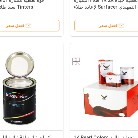
تغطية جيدة 1K 2K طلاء السيارة
قوة تغطي
التمهيدي Surfacer لإعادة طلاء
Tinters يعيد طلاء السيارة
السيارات
افضل سعر
افضل سعر
تغطية عالية 1K Pearl Colors
مكونات ثنائية PU ثن