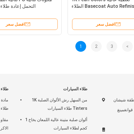
Basecoat Auto Refini الطلاء
التحمل إعادة طلاء
افضل سعر
افضل سعر
1
2
3
>
طلاء السيارات
طلاء 
30-310 منطقة شيشان
من السهل رش الألوان الصلبة 1K
Tinters طلاء السيارات
طلاء 
قوانغمينغ
ألوان صلبة متينة عالية اللمعان بخاخ 1
مقاوم
كجم لطلاء السيارات
الاكر