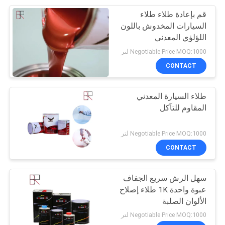
قم بإعادة طلاء طلاء
21
السيارات المخدوش باللون
اللؤلؤي المعدني
مخفف دهان السيارات
Negotiable Price MOQ:1000 لتر
CONTACT
طلاء السيارة المعدني
المقاوم للتآكل
7
Negotiable Price MOQ:1000 لتر
معجون بوليستر
CONTACT
للسيارة
سهل الرش سريع الجفاف
عبوة واحدة 1K طلاء إصلاح
الألوان الصلبة
Negotiable Price MOQ:1000 لتر