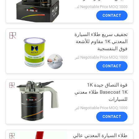
Negotiable Price MOQ:1000 لتر (العناصر المختلطة مقبولة)
PRIVACY
CONTACT
28
POLICY
دهان سيارات مختلط
تجفيف سريع طلاء السيارة
المعدني 1K مقاوم للأشعة
جاهز
فوق البنفسجية
Negotiable Price MOQ:1000 لتر
CONTACT
قوة التصاق جيدة 1K
17
Basecoat 1K طلاء معدني
للسيارات
بيندر طلاء السيارات
Negotiable Price MOQ:1000 لتر
CONTACT
طلاء السيارة المعدني عالي