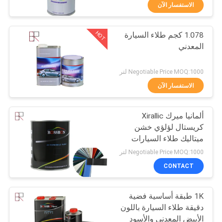
الاستفسار الآن
مراقبة
HOT
1.078 كجم طلاء السيارة
الجودة
33
المعدني
إعادة طلاء السيارات
اتصل
Negotiable Price MOQ:1000 لتر
بنا
الاستفسار الآن
ألمانيا ميرك Xirallic
أخبار
كريستال لؤلؤي خشن
ميتاليك طلاء السيارات
51
اطلب
Negotiable Price MOQ:1000 لتر
اقتباس
CONTACT
طلاء السيارة المعدني
1K طبقة أساسية فضية
خريطة
دقيقة طلاء السيارة باللون
الموقع
الأبيض المعدني والأسود