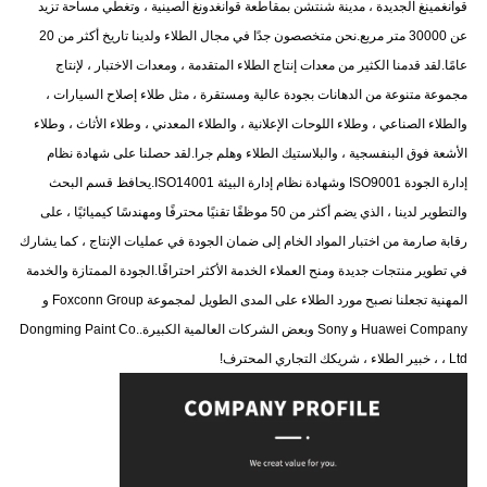
قوانغمينغ الجديدة ، مدينة شنتشن بمقاطعة قوانغدونغ الصينية ، وتغطي مساحة تزيد
عن 30000 متر مربع.نحن متخصصون جدًا في مجال الطلاء ولدينا تاريخ أكثر من 20
عامًا.لقد قدمنا ​​الكثير من معدات إنتاج الطلاء المتقدمة ، ومعدات الاختبار ، لإنتاج
مجموعة متنوعة من الدهانات بجودة عالية ومستقرة ، مثل طلاء إصلاح السيارات ،
والطلاء الصناعي ، وطلاء اللوحات الإعلانية ، والطلاء المعدني ، وطلاء الأثاث ، وطلاء
الأشعة فوق البنفسجية ، والبلاستيك الطلاء وهلم جرا.لقد حصلنا على شهادة نظام
إدارة الجودة ISO9001 وشهادة نظام إدارة البيئة ISO14001.يحافظ قسم البحث
والتطوير لدينا ، الذي يضم أكثر من 50 موظفًا تقنيًا محترفًا ومهندسًا كيميائيًا ، على
رقابة صارمة من اختبار المواد الخام إلى ضمان الجودة في عمليات الإنتاج ، كما يشارك
في تطوير منتجات جديدة ومنح العملاء الخدمة الأكثر احترافًا.الجودة الممتازة والخدمة
المهنية تجعلنا نصبح مورد الطلاء على المدى الطويل لمجموعة Foxconn Group و
Huawei Company و Sony وبعض الشركات العالمية الكبيرة.Dongming Paint Co.
، Ltd ، خبير الطلاء ، شريكك التجاري المحترف!