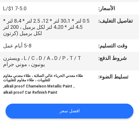
الأسعار:
$1.7-5.0/L
مراقبة
تفاصيل التغليف:
0.5 لتر * 30،1 لتر * 12، 2.5 لتر * 8،4 لتر *
الجودة
4،5 لتر * 4،20 لتر لكل برميل ، 200 لتر
لكل برميل (كرتون
اتصل
وقت التسليم:
5-8 أيام عمل
بنا
شروط الدفع:
L / C ، D / A ، D / P ، T / T ، ويسترن
يونيون ، موني جرام
أخبار
تسليط الضوء:
طلاء معدني الحرباء عالي الصلابة ، طلاء معدني مقاوم
للقلويات ، طلاء مقاوم للقلويات
,
,
alkali proof Chameleon Metallic Paint
alkali proof Car Refinish Paint
اطلب
اقتباس
افضل سعر
خريطة
الموقع