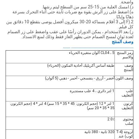
واضحة.
د).امسك العلبة من 15-25 سم من السطح ليتم رشها.
ه).اضغط على زر الرش بقوة مع ضربات ثابتة حتى أثناء التحرك بسرعة
ذهابًا وإيابًا.
F).2 إلى 3 أفلام بسماكة 20-30 ميكرون أفضل.يوصى بتقطع 10 دقائق بين
كل فيلم.
ز).بعد الاستخدام ، يمكن الدوران رأسًا على عقب واضغط على زر الصمام
لعدة ثوانٍ لمسح الصمام حتى يظهر الغاز فقط وذلك لمنع الانسداد.
وصف المنتج
.................................................. ......
رمز المنتج
CL04 ، 5 ألوان متغيرة الحرباء
والاسم
وصف
طبقة أساس أكريليك أحادية المكون (الحرباء)
المنتج
وصف اللون
أخضر - أزرق - بنفسجي - أحمر - ذهبي (5 ألوان)
علب
1 لتر دائري ، 4 علب مستديرة
التغليف
كرتون
1 لتر * 12 (حجم الكرتون: 45 * 35 * 15 سم) 4 لتر * 4 (حجم الكرتون:
التغليف
35 * 35 * 20 سم)
محتوى
2.0٪
صلب
لزوجة (T-4
320 ثانية - 380 ثانية
كوب) عند