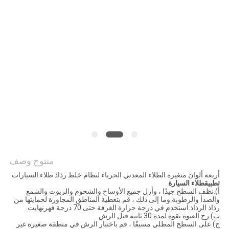
PRIVACY
POLICY
منتوج وصف
أربعة ألوان متغيرة الطلاء المعدني الحرباء لنظام خلط رذاذ طلاء السيارات
تطبيق
طلاء السيارة
أ).نظف السطح جيدًا ، وأزل جميع الأوساخ والشحوم والزيوت والشمع
والصدأ والرطوبة وما إلى ذلك ، قم بتغطية المناطق المجاورة لحمايتها من
رذاذ الرذاذ.استخدم في درجة حرارة الغرفة حتى 70 درجة فهرنهايت.
ب).رج العبوة بقوة لمدة 30 ثانية قبل الرش.
ج).على السطح المطلي مسبقًا ، قم باختبار الرش في منطقة صغيرة غير