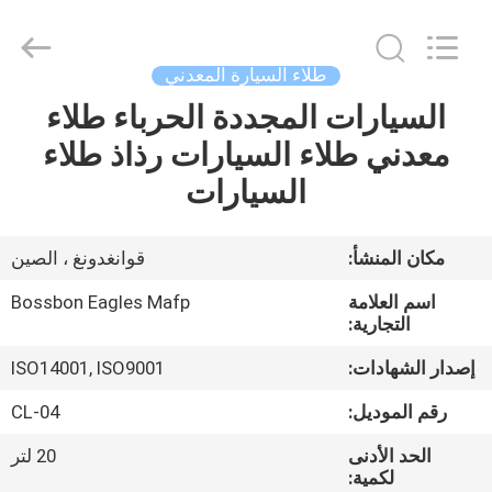
2020
-
2025
Shenzhen
Bangrong
طلاء السيارة المعدني
Automotive
Supplies
السيارات المجددة الحرباء طلاء
الصفحة
Co.,Ltd..
All
Rights
معدني طلاء السيارات رذاذ طلاء
الرئيسية
Reserved.
Developed
السيارات
by
ECER
منتجات
مكان المنشأ:
قوانغدونغ ، الصين
معلومات
اسم العلامة
Bossbon Eagles Mafp
عنا
التجارية:
إصدار الشهادات:
ISO14001, ISO9001
جولة
رقم الموديل:
CL-04
في
الحد الأدنى
20 لتر
المعمل
لكمية: