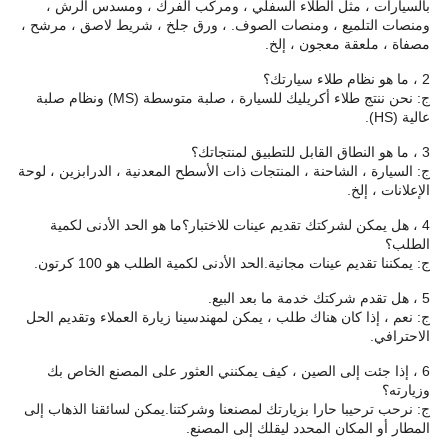
بالسيارات ، مثل الطلاء السفلي ، ومركب الفرك ، ومسدس الرش ،
ومنصات التلميع ، ومنصات الصوف. ، ورق جلخ ، شريط لاصق ، مرشح ،
مصفاة ، ملعقة معجون ، إلخ.
2 ، ما هو نظام طلاء سيارتك؟
ج: نحن ننتج طلاء أكريليك للسيارة ، صلبة متوسطة (MS) ونظام صلبة
عالية (HS).
3 ، ما هو النطاق القابل للتطبيق لمنتجاتك؟
ج: السيارة ، الشاحنة ، المنتجات ذات الأسطح المعدنية ، الدرابزين ، لوحة
الإعلانات ، إلخ.
4 ، هل يمكن لشركتك تقديم عينات للاختبار؟ما هو الحد الأدنى لكمية
الطلب؟
ج: يمكننا تقديم عينات مجانية.الحد الأدنى لكمية الطلب هو 100 كرتون.
5 ، هل تقدم شركتك خدمة ما بعد البيع.
ج: نعم ، إذا كان هناك طلب ، يمكن لمهندسينا زيارة العملاء وتقديم الحل
الاحترافي.
6 ، إذا جئت إلى الصين ، كيف يمكنني العثور على المصنع الخاص بك
وزيارته؟
ج: نرحب ترحيبا حارا بزيارتك لمصنعنا وشركتنا.يمكن لسائقنا الذهاب إلى
المطار أو المكان المحدد ليقلك إلى المصنع.