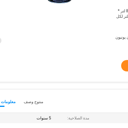
0.5 لتر * 30،1 لتر * 12 ، 2.5 لتر * 8،4 لتر *
لتر * 4،20 لتر لكل برميل ، 200 لتر لكل
L /  ، ويسترن يونيون
منتوج وصف
معلومات ت
مدة الصلاحية:
5 سنوات