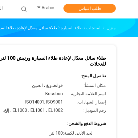
Arabic
ال
طلب اقتباس
منزل
المنتجات
طلاء السيارة
طلاء سائل معدّل لإعادة طلاء السيارة ورنيش 0
طلاء سائل معدّل لإعادة طلاء السيارة ورنيش 100 لتر
للعجلات
تفاصيل المنتج:
مكان المنشأ:
قوانغدونغ ، الصين
اسم العلامة التجارية:
Bossbon
إصدار الشهادات:
ISO14001, ISO9001
رقم الموديل:
EL1000 ، EL1001 ، EL1002 ، إلخ.
شروط الدفع والشحن:
الحد الأدنى لكمية:
100 لتر