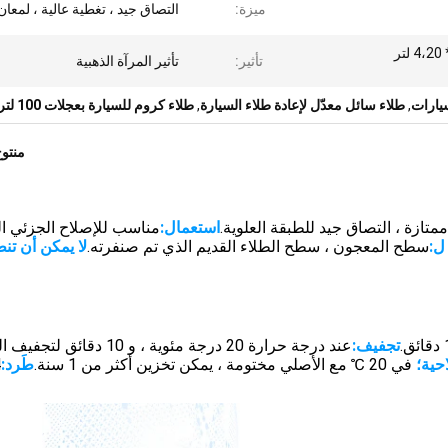
ميزة:
التصاق جيد ، تغطية عالية ، لمعان
1 لتر * 12،1 لتر * 6،4 لتر * 4،20 لتر
تأثير:
تأثير المرآة الذهبية
سيارات
,
طلاء سائل معدّل لإعادة طلاء السيارة
,
طلاء كروم للسيارة بعجلات 100 لتر
منتو
استعمال:
مناسب للإصلاح الجزئي ا
ل:
سطح المعجون ، سطح الطلاء القديم الذي تم صنفرته.
لا يمكن أن تن
تجفيف:
عند درجة حرارة 20 درجة مئوية ، و 10 دقائ
حية؛
في 20 ℃ مع الأصلي مختومة ، يمكن تخزين أكثر من 1 سنة.
طَرد: