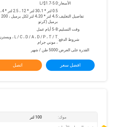
الأسعار:
$1.7-5.0/L
تفاصيل التغليف:
4،5 
برميل (كرتو
وقت التسليم:
5-8 أيام عمل
C ، D / A ، D / P ، T / T
شروط الدفع:
، موني جرام
القدرة على العرض:
5000 طن / شهر
افضل سعر
اتصل
موك:
100 لتر