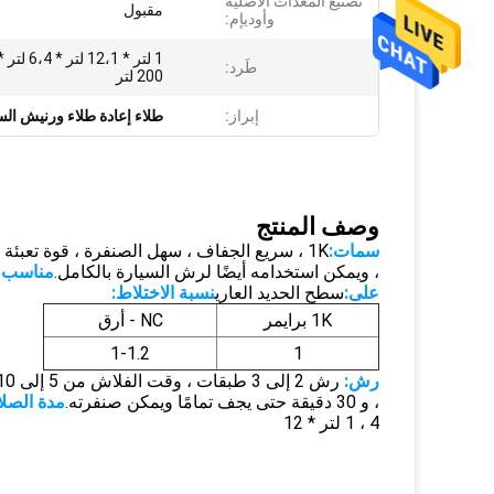
تصنيع المعدات الأصلية
مقبول
وأوديإم:
طَرد:
200 لتر
إبراز:
طلاء إعادة طلاء ورنيش ال
وصف المنتج
سمات:
1K ، سريع الجفاف ، سهل الصنفرة ، قوة تعبئة ممتازة ، التصاق جيد للطبقة العلوية.
، ويمكن استخدامه أيضًا لرش السيارة بالكامل.
مناسب 
على:
سطح الحديد العاري
نسبة الاختلاط:
1K برايمر
NC - أرق
1-1.2
1
رش:
رش 2 إلى 3 طبقات ، وقت الفلاش من 5 إلى 10 دقائق.
، و 30 دقيقة حتى يجف تمامًا ويمكن صنفرته.
مدة الصلا
4 ، 1 لتر * 12