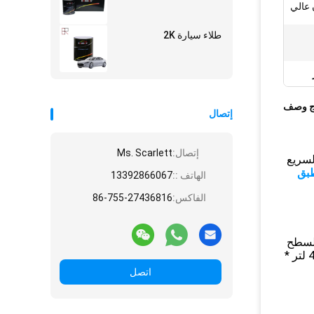
 عالي
طلاء سيارة 2K
ج وصف
إتصال
إتصال:
Ms. Scarlett
لسريع
طبق
الهاتف ::
13392866067
الفاكس:
86-755-27436816
ق لتجفيف السطح
4 لتر *
اتصل