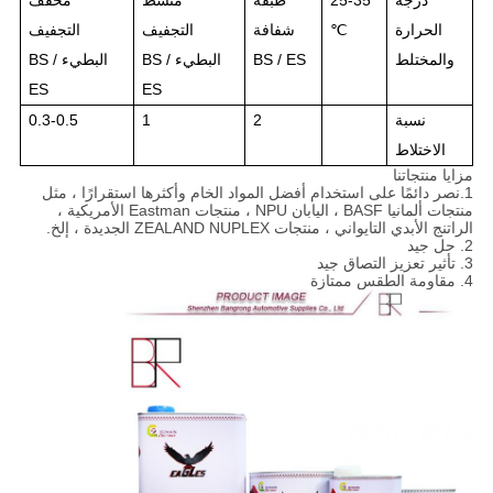
الحرارة
℃
شفافة
التجفيف
التجفيف
والمختلط
BS / ES
البطيء BS /
البطيء BS /
ES
ES
نسبة
2
1
0.3-0.5
الاختلاط
مزايا منتجاتنا
1.نصر دائمًا على استخدام أفضل المواد الخام وأكثرها استقرارًا ، مثل
منتجات ألمانيا BASF ، اليابان NPU ، منتجات Eastman الأمريكية ،
الراتنج الأبدي التايواني ، منتجات ZEALAND NUPLEX الجديدة ، إلخ.
2. حل جيد
3. تأثير تعزيز التصاق جيد
4. مقاومة الطقس ممتازة