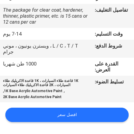
تفاصيل التغليف:
The package for clear coat, hardener,
مراقبة
thinner, plastic primer, etc. is 15 cans or
12 cans per car
الجودة
وقت التسليم:
7-14 يوم
اتصل
شروط الدفع:
L / C ، T / T ، ويسترن يونيون ، موني
جرام
بنا
القدرة على
1000 طن شهريا
العرض:
أخبار
تسليط الضوء:
1K قاعدة طلاء السيارات ، 1K قاعدة الاكريليك طلاء
السيارات ، 2K قاعدة الاكريليك طلاء السيارات
,
,
اطلب
1K Base Acrylic Automotive Paint
2K Base Acrylic Automotive Paint
اقتباس
افضل سعر
خريطة
الموقع