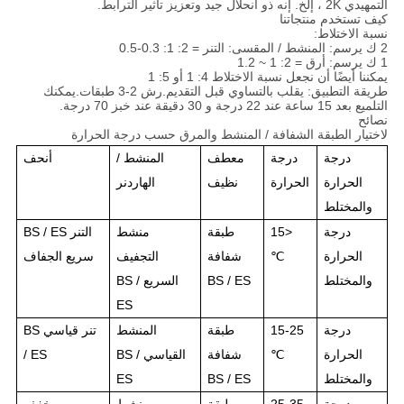
التمهيدي 2K ، إلخ. إنه ذو انحلال جيد وتعزيز تأثير الترابط.
كيف تستخدم منتجاتنا
نسبة الاختلاط:
2 ك يرسم: المنشط / المقسى: التنر = 2: 1: 0.3-0.5
1 ك يرسم: أرق = 2: 1 ~ 1.2
يمكننا أيضًا أن نجعل نسبة الاختلاط 4: 1 أو 5: 1
طريقة التطبيق: يقلب بالتساوي قبل التقديم.رش 2-3 طبقات.يمكنك
التلميع بعد 15 ساعة عند 22 درجة و 30 دقيقة عند خبز 70 درجة.
نصائح
لاختيار الطبقة الشفافة / المنشط والمرق حسب درجة الحرارة
درجة
درجة
معطف
المنشط /
أنحف
الحرارة
الحرارة
نظيف
الهاردنر
والمختلط
درجة
<15
طبقة
منشط
التنر BS / ES
الحرارة
℃
شفافة
التجفيف
سريع الجفاف
والمختلط
BS / ES
السريع BS /
ES
درجة
15-25
طبقة
المنشط
تنر قياسي BS
الحرارة
℃
شفافة
القياسي BS /
/ ES
والمختلط
BS / ES
ES
درجة
25-35
طبقة
منشط
مخفف