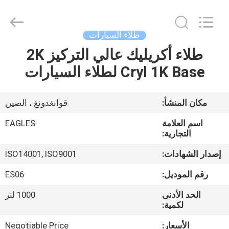
2020
-
2025
Shenzhen
Bangrong
طلاء السيارات
Automotive
Supplies
Co.,Ltd..
طلاء أكريليك عالي التركيز 2K
الصفحة
All
Rights
Cryl 1K Base لطلاء السيارات
الرئيسية
Reserved.
Developed
by
ECER
منتجات
مكان المنشأ:
قوانغدونغ ، الصين
اسم العلامة
EAGLES
معلومات
التجارية:
عنا
إصدار الشهادات:
ISO14001, ISO9001
رقم الموديل:
ES06
جولة
الحد الأدنى
1000 لتر
في
لكمية:
المعمل
الأسعار:
Negotiable Price