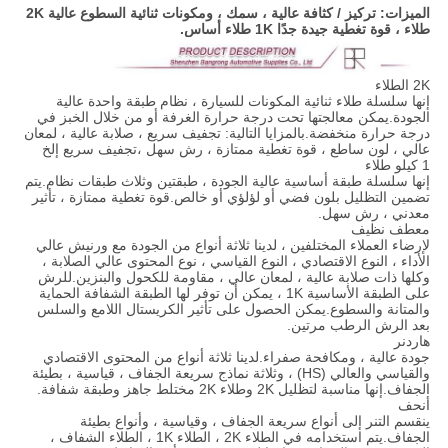
الميزات: تركيز / كثافة عالية ، سمك ، ومكونات ثنائية السطوع عالية 2K
طلاء ، قوة تغطية جيدة جدًا 1K طلاء أساس.
2K الطلاء
إنها سلسلة طلاء ثنائية المكونات للسيارة ، نظام طبقة واحدة عالية
الجودة.يمكن معالجتها تحت درجة حرارة الغرفة أو من خلال الخبز في
درجة حرارة منخفضة.بالمزايا التالية: تجفيف سريع ، صلابة عالية ، لمعان
عالي ، لون ساطع ، قوة تغطية ممتازة ، رش سهل ،
تجفيف سريع
إلخ
1 كيلو طلاء
إنها سلسلة طبقة أساسية عالية الجودة ، طبقتين وثلاث طبقات نظام.يتم
تضمين التظليل بلون فضي أو لؤلؤي أو خالص.قوة تغطية ممتازة ، تأثير
معدني ، رش سهل.
معطف نظيف
لإرضاء العملاء المختلفين ، لدينا ثلاثة أنواع من الجودة مع ورنيش عالي
الأداء ، النوع الاقتصادي ، النوع القياسي ، نوع المحتوى عالي الصلابة ،
وكلها ذات صلابة عالية ، لمعان عالي ، مقاومة للكحول والبنزين.للرش
على الطبقة الأساسية 1K ، يمكن أن توفر لها الطبقة الشفافة الحماية
والمتانة والسطوع.يمكن الحصول على تأثير الكريستال اللامع والسلس
بعد الرش الرطب مرتين.
هاردنر
جودة عالية ، ومكافحة صفراء.لدينا ثلاثة أنواع من المحتوى الاقتصادي
والقياسي والعالي (HS) ، وثلاثة نماذج سريعة الجفاف ، قياسية ، بطيئة
الجفاف.إنها مناسبة لتظليل 2K وطلاء 2K مختلط جاهز وطبقة شفافة.
أنحف
ينقسم التنر إلى أنواع سريعة الجفاف ، وقياسية ، وأنواع بطيئة
الجفاف.يتم استخدامه في الطلاء 2K ، الطلاء 1K ، الطلاء الشفاف ،