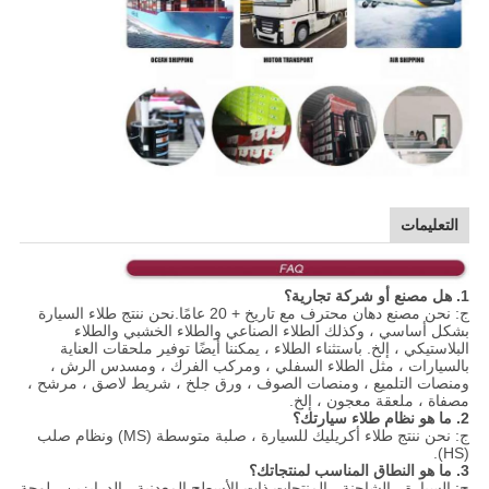
التعليمات
1. هل مصنع أو شركة تجارية؟
ج: نحن مصنع دهان محترف مع تاريخ + 20 عامًا.نحن ننتج طلاء السيارة
بشكل أساسي ، وكذلك الطلاء الصناعي والطلاء الخشبي والطلاء
البلاستيكي ، إلخ. باستثناء الطلاء ، يمكننا أيضًا توفير ملحقات العناية
بالسيارات ، مثل الطلاء السفلي ، ومركب الفرك ، ومسدس الرش ،
ومنصات التلميع ، ومنصات الصوف ، ورق جلخ ، شريط لاصق ، مرشح ،
مصفاة ، ملعقة معجون ، إلخ.
2. ما هو نظام طلاء سيارتك؟
ج: نحن ننتج طلاء أكريليك للسيارة ، صلبة متوسطة (MS) ونظام صلب
(HS).
3. ما هو النطاق المناسب لمنتجاتك؟
ج: السيارة ، الشاحنة ، المنتجات ذات الأسطح المعدنية ، الدرابزين ، لوحة