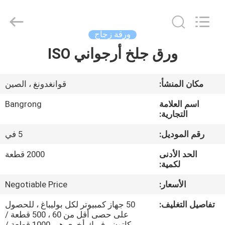
Copyright
©
2020
-
2025
ورقة زجاج
Shenzhen
Bangrong
Automotive
ورق جلخ أرجواني ISO
الصفحة
Supplies
Co.,Ltd..
الرئيسية
All
Rights
Reserved.
مكان المنشأ:
قوانغدونغ ، الصين
Developed
by
منتجات
ECER
اسم العلامة
Bangrong
التجارية:
معلومات
رقم الموديل:
5 في
عنا
الحد الأدنى
2000 قطعة
لكمية:
جولة
الأسعار:
Negotiable Price
في
تفاصيل التغليف:
50 جهاز كمبيوتر لكل بوليباغ ، للحصول
المعمل
على حصى أقل من 60 ، 500 قطعة /
كاتون ، فريك أخرى هي 1000 قطعة /