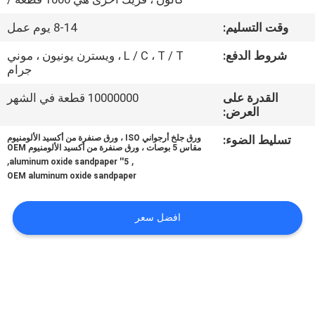
وقت التسليم:
8-14 يوم عمل
مراقبة
الجودة
شروط الدفع:
L / C ، T / T ، ويسترن يونيون ، موني
جرام
القدرة على
10000000 قطعة في الشهر
اتصل
العرض:
بنا
تسليط الضوء:
ورق جلخ أرجواني ISO ، ورق صنفرة من أكسيد الألومنيوم
مقاس 5 بوصات ، ورق صنفرة من أكسيد الألومنيوم OEM
,
,
5'' aluminum oxide sandpaper
أخبار
OEM aluminum oxide sandpaper
اطلب
افضل سعر
اقتباس
خريطة
الموقع