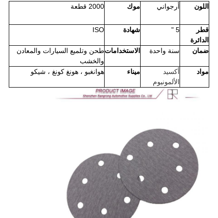
اللون
أرجواني
موك
2000 قطعة
قطر
5 "
شهادة
ISO
الدائرة
ضمان
سنة واحدة
الاستخدامات
طحن وتلميع السيارات والمعادن
والخشب
مواد
أكسيد
ميناء
هوانغبو ، هونغ كونغ ، شيكو
الألمونيوم