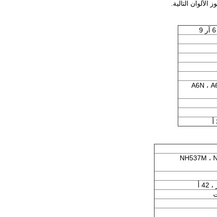
الألوان التالية.
A6N ، A
NH537M ، N