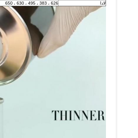
لادا
626 ، 383 ، 495 ، 630 ، 650