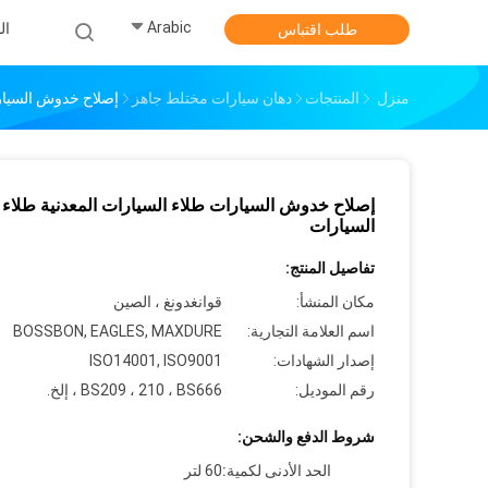
Arabic
ال
طلب اقتباس
منزل
المنتجات
دهان سيارات مختلط جاهز
إصلاح خدوش السيارا
إصلاح خدوش السيارات طلاء السيارات المعدنية طلاء
السيارات
تفاصيل المنتج:
مكان المنشأ:
قوانغدونغ ، الصين
اسم العلامة التجارية:
BOSSBON, EAGLES, MAXDURE
إصدار الشهادات:
ISO14001, ISO9001
رقم الموديل:
BS209 ، 210 ، BS666 ، إلخ.
شروط الدفع والشحن:
الحد الأدنى لكمية:
60 لتر