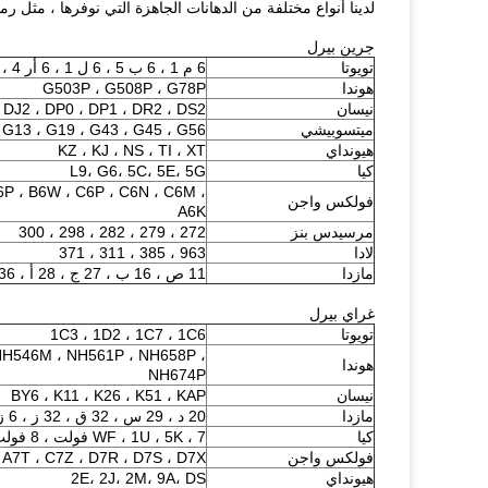
لدينا أنواع مختلفة من الدهانات الجاهزة التي نوفرها ، مثل رموز 
جرين بيرل
تويوتا
6 م 1 ، 6 ب 5 ، 6 ل 1 ، 6 أر 4 ، 6 آر 9
هوندا
G503P ، G508P ، G78P
نيسان
DJ2 ، DP0 ، DP1 ، DR2 ، DS2
ميتسوبيشي
G13 ، G19 ، G43 ، G45 ، G56
هيونداي
KZ ، KJ ، NS ، TI ، XT
كيا
L9، G6، 5C، 5E، 5G
6P ، B6W ، C6P ، C6N ، C6M ،
فولكس واجن
A6K
مرسيدس بنز
272 ، 279 ، 282 ، 298 ، 300
لادا
963 ، 385 ، 311 ، 371
مازدا
11 ص ، 16 ب ، 27 ج ، 28 أ ، 36 أ
غراي بيرل
تويوتا
1C3 ، 1D2 ، 1C7 ، 1C6
H546M ، NH561P ، NH658P ،
هوندا
NH674P
نيسان
BY6 ، K11 ، K26 ، K51 ، KAP
مازدا
20 د ، 29 س ، 32 ق ، 32 ز ، 6 ز ، 42 أ
كيا
WF ، 1U ، 5K ، 7 فولت ، 8 فولت
فولكس واجن
A7T ، C7Z ، D7R ، D7S ، D7X
هيونداي
2E، 2J، 2M، 9A، DS