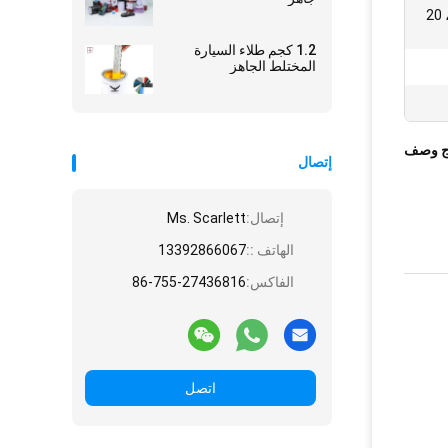
1 لتر * 6 ، 1 لتر * 12 ، 4 لتر * 4 ، 20
1.2 كجم طلاء السيارة
المختلط الجاهز
ج وصف
إتصال
إتصال:
Ms. Scarlett
الهاتف ::
13392866067
الفاكس:
86-755-27436816
اتصل