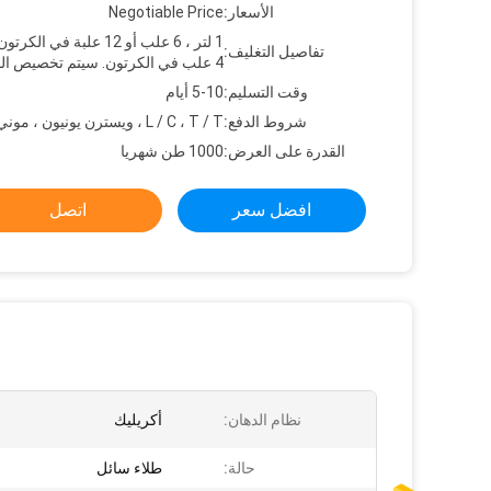
الأسعار:
Negotiable Price
تفاصيل التغليف:
4 علب في الكرتون. سيتم تخصيص الحزمة.
وقت التسليم:
5-10 أيام
شروط الدفع:
L / C ، T / T ، ويسترن يونيون ، موني جرام
القدرة على العرض:
1000 طن شهريا
افضل سعر
اتصل
نظام الدهان:
أكريليك
حالة:
طلاء سائل